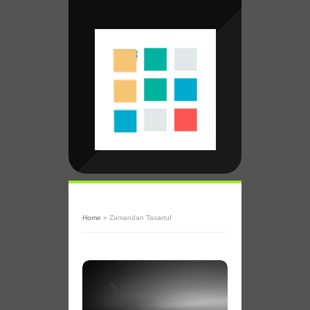
Home
»
Zamandan Tasarruf