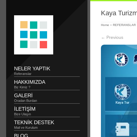
Kaya Turizm
Home
»
REFERANSLAR
← Previous
NELER YAPTIK
Referanslar
HAKKIMIZDA
Biz Kimiz ?
GALERİ
Oradan Burdan
ILETİŞİM
Bize Ulaşın
TEKNİK DESTEK
Mail ve Kurulum
BLOG