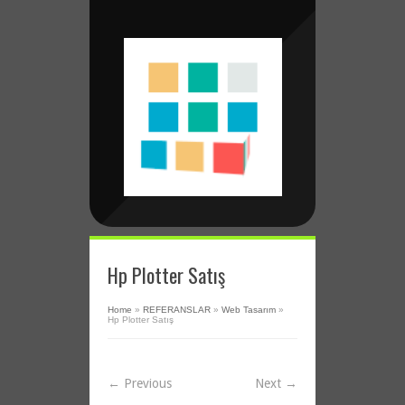
Hp Plotter Satış
Home
»
REFERANSLAR
»
Web Tasarım
»
Hp Plotter Satış
← Previous
Next →